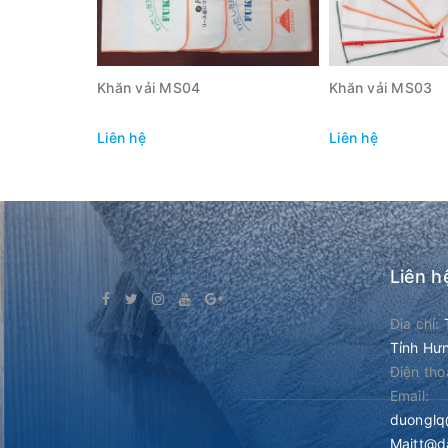
Khăn vải MS04
Khăn vải MS03
Liên hệ
Liên hệ
XEM NHANH
XEM N
Liên h
Địa chỉ:
Tỉnh Hư
Điện tho
Email:
duongl
Maitt@d