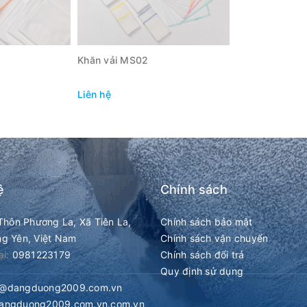
Khăn vải MS02
Liên hệ
HANH
XEM NHANH
ệ
Chính sách
Thôn Phương La, Xã Tiên La,
Chính sách bảo mật
ng Yên, Việt Nam
Chính sách vận chuyển
ại:
0981223179
Chính sách đổi trả
Quy định sử dụng
q@dangduong2009.com.vn
angduong2009.com.vn.com.vn