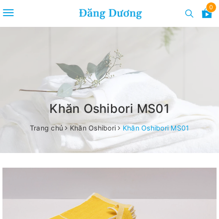
0
Toggle
navigation
Khăn Oshibori MS01
Trang chủ
Khăn Oshibori
Khăn Oshibori MS01